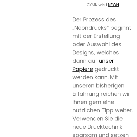
CYMK wird
NEON
Date
Spezialpapier
Der Prozess des
„Neondrucks“ beginnt
Weißdruck
mit der Erstellung
Heissfolie
oder Auswahl des
Expertentipp
Designs, welches
dann auf
unser
Papiere
gedruckt
Search
werden kann. Mit
unseren bisherigen
Erfahrung reichen wir
Ihnen gern eine
nützlichen Tipp weiter.
Verwenden Sie die
neue Drucktechnik
sparsam und setzen