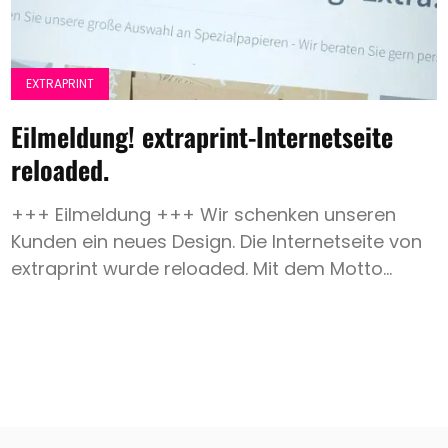
Hochzeit
Save
EXTRAPRINT
the
Date
Eilmeldung! extraprint-Internetseite
Spezialpapier
reloaded.
Weißdruck
+++ Eilmeldung +++ Wir schenken unseren
Heissfolie
Kunden ein neues Design. Die Internetseite von
Expertentipp
extraprint wurde reloaded. Mit dem Motto...
Search