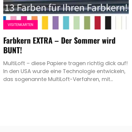
Hochzeit
Save
VISITENKARTEN
the
Date
Farbkern EXTRA – Der Sommer wird
Spezialpapier
BUNT!
Weißdruck
MultiLoft – diese Papiere tragen richtig dick auf!
Heissfolie
In den USA wurde eine Technologie entwickeln,
Expertentipp
das sogenannte MultiLoft-Verfahren, mit...
Search