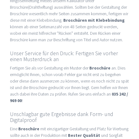
Ringösenheftung mittels unserm Kalkulator unter
Broschüre(Drahtheftung) auswählen. Sollten bei der Gestaltung der
Broschüre wesentlich mehr Seiten zusammen kommen, fertigen wir
diese mit einer Klebebindung.
Broschüren mit Klebebindung
können ab einer Seitenanzahl von 48 Seiten gedruckt werden,
wobei ein meist hilfreicher "Rücken" entsteht. Den Rücken einer
Broschüre kann man zur Beschriftung von Titel und Autor nutzen.
Unser Service für den Druck: Fertigen Sie vorher
einen Musterdruck an
Fertigen Sie als vor Gestaltung ein Muster der
Broschüre
an. Dies
ermöglicht Ihnen, schon vorab Fehler gar nicht erst zu begehen
oder diese dann ausmerzen zu können, wenn es noch nicht zu spät
ist und die Broschüre gedruckt vor Ihnen liegt. Gern helfen wir Ihnen
auch dabei ihre Daten zu prüfen. Rufen Sie uns einfach an
035 242 /
969 00
!
Unschlagbar gute Ergebnisse dank Form- und
Digitalproof
Eine
Broschüre
mit einzigartiger Gestaltung und Platz für Werbung
sollte auch in der Produktion mit
Bester Qualität
und Sorgfalt