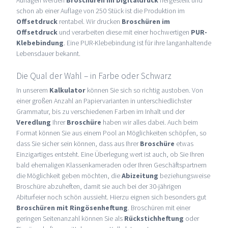
schon ab einer Auflage von 250 Stück ist die Produktion im
Offsetdruck
rentabel. Wir drucken
Broschüren im
Offsetdruck
und verarbeiten diese mit einer hochwertigen
PUR-
Klebebindung
. Eine PUR-Klebebindung ist für ihre langanhaltende
Lebensdauer bekannt.
Die Qual der Wahl – in Farbe oder Schwarz
In unserem
Kalkulator
können Sie sich so richtig austoben. Von
einer großen Anzahl an Papiervarianten in unterschiedlichster
Grammatur, bis zu verschiedenen Farben im Inhalt und der
Veredlung
Ihrer
Broschüre
haben wir alles dabei. Auch beim
Format können Sie aus einem Pool an Möglichkeiten schöpfen, so
dass Sie sicher sein können, dass aus Ihrer
Broschüre
etwas
Einzigartiges entsteht. Eine Überlegung wert ist auch, ob Sie Ihren
bald ehemaligen Klassenkameraden oder Ihren Geschäftspartnern
die Möglichkeit geben möchten, die
Abizeitung
beziehungsweise
Broschüre abzuheften, damit sie auch bei der 30-jährigen
Abiturfeier noch schön aussieht. Hierzu eignen sich besonders gut
Broschüren mit
Ringösenheftung
. Broschüren mit einer
geringen Seitenanzahl können Sie als
Rückstichheftung
oder