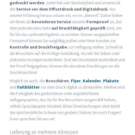
gedruckt werden
. Jeder hat sein Steckenpferd und unseres ist
der
Service vor dem Offsetdruck und Digitaldruck
. Aus
unserer Erfahrung heraus wissen wir, wo es „klemmt“. Daher bieten
wir Ihnen als
besonderen Service
unseren
Formproof
an, bei
dem jede einzelne Seite
auf Druckfähigkeit geprüft
wird, um
für Sie das optimale Ergebnis zu erzielen. Diesen ausgeplotetten
Formproof können Sie sorgfältig prüfen oder Ihren Kunden zur
Kontrolle und Druckfreigabe
zur Verfügung stellen. Schnell ist
die Broschüre auf die richtige Gestaltung, Anzahl der Seiten oder
platzierte Anzeigen kontrolliert. Sind die Druckdaten kontrolliert und
der Proof freigegeben, können die einzelnen Druckbogen an die
Druckmaschine!
Möglich ist auch, die
Broschüren
,
Flyer
,
Kalender
,
Plakate
und
Faltblätter
vor dem Druck digital zu überprüfen. Hierbei wird
die Farbigkeit des gestrichenen oder ungestrichenen
Auflagenpapiers, das Sie für Ihre Broschüre ausgewählt haben,
mittels Spezialpapier simuliert. Böse Überraschungen sind damit
der sprichwörtliche Schnee von gestern.?Haben Sie noch Fragen?
Dann sprechen Sie uns an!
Lieferung an mehrere Adressen