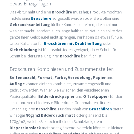
etwas Einzigartigem
Das Abitur naht und eine
Broschüre
muss her, Produkte möchten
mittels einer
Broschüre
vorgestellt werden oder Sie wollen eine
Gebrauchsanleitung
für Ihre Kunden schreiben, die nicht nur
was her macht, sondern auch lange haltbar ist. Natürlich sollte das
ganze Ihren Geldbeutel nicht sprengen. Wir haben da etwas für Sie!
Unser Kalkulator für
Broschüren mit Drahtheftung
oder
Klebebindung
ist für absolut Jeden geeignet, da er Schritt für
Schritt bei der Erstellung Ihrer
Broschüre
behilflich ist.
Broschüren Kombinieren und Zusammenstellen
Seitenanzahl, Format, Farbe, Veredelung, Papier
und
Auflage
können einfach kombiniert, zusammengestellt und
gedruckt werden. Wählen Sie zwischen den verschiedenen
Papierqualitäten
Bilderdruckpapier
und
Offsetpapier
für den
Inhalt und verschiedenste Bilderdruck-Grammaturen für den
Umschlag Ihrer
Broschüre
. Für den Inhalt von
Broschüren
bieten
wir sogar
80g/m2 Bilderdruck matt
oder glänzend bis
170g/m2, welche Sie noch mit einem Schutzlack, dem
Dispersionslack
matt oder glänzend, veredeln können. In kleinen
Auflagen werden
Broschüren im Digitaldruck
hergestellt und