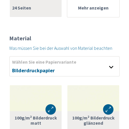
24 Seiten
Mehr anzeigen
Material
Was müssen Sie bei der Auswahl von Material beachten
Weiß
Bilderdruckpapier
Wählen Sie eine Papiervariante
+
Bilderdruckpapier
Offset
100g/m² Bilderdruck
100g/m² Bilderdruck
matt
glänzend