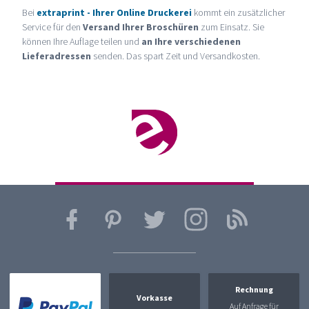
Bei
extraprint - Ihrer Online Druckerei
kommt ein zusätzlicher
Service für den
Versand Ihrer Broschüren
zum Einsatz. Sie
können Ihre Auflage teilen und
an Ihre verschiedenen
Lieferadressen
senden. Das spart Zeit und Versandkosten.
Rechnung
Vorkasse
Auf Anfrage für