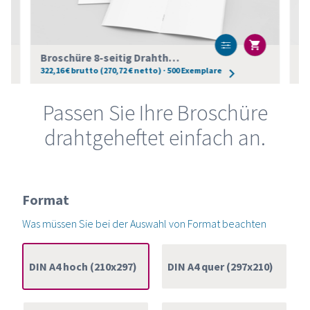
Broschüre 8-seitig Drahtheftung DIN A4
322,16 € brutto (270,72 € netto) · 500 Exemplare
57
Passen Sie Ihre Broschüre
drahtgeheftet einfach an.
Format
Was müssen Sie bei der Auswahl von Format beachten
DIN A4 hoch (210x297)
DIN A4 quer (297x210)