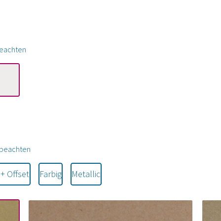
beachten
l beachten
+ Offset
Farbig
Metallic