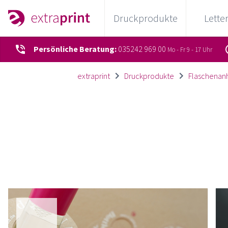
Druckprodukte
Lette
Persönliche Beratung:
035242 969 00
Mo - Fr 9 - 17 Uhr
extraprint
Druckprodukte
Flaschenan