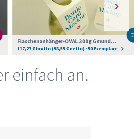
Flaschenanhänger-OVAL 300g Gmund Bio Stroh
117,27 € brutto (98,55 € netto) · 50 Exemplare
r einfach an.