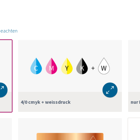
beachten
4/0 cmyk + weissdruck
nur