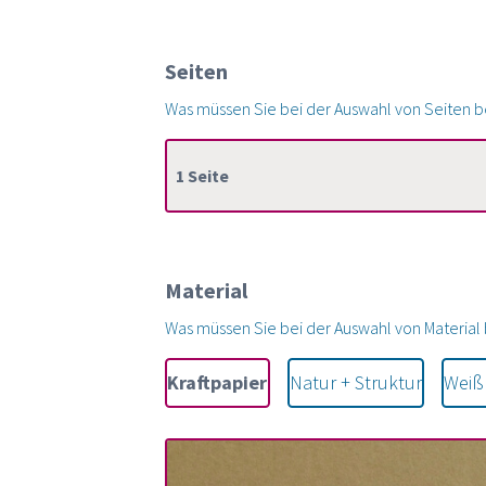
Seiten
Was müssen Sie bei der Auswahl von Seiten 
1 Seite
Material
Was müssen Sie bei der Auswahl von Materia
Kraftpapier
Natur
Weiß
Farbig
Metallic
Kraftpapier
Natur + Struktur
Weiß 
+
+
Struktur
Offset