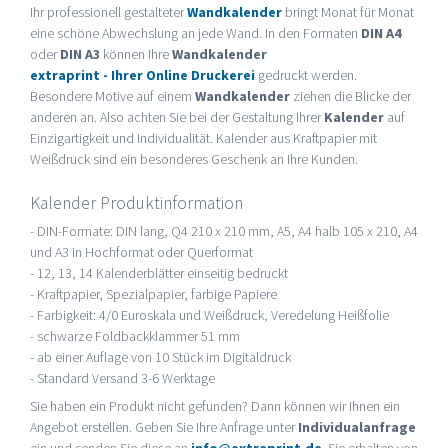
Ihr professionell gestalteter
Wandkalender
bringt Monat für Monat
eine schöne Abwechslung an jede Wand. In den Formaten
DIN A4
oder
DIN A3
können Ihre
Wandkalender
extraprint - Ihrer Online Druckerei
gedruckt werden.
Besondere Motive auf einem
Wandkalender
ziehen die Blicke der
anderen an. Also achten Sie bei der Gestaltung Ihrer
Kalender
auf
Einzigartigkeit und Individualität. Kalender aus Kraftpapier mit
Weißdruck sind ein besonderes Geschenk an Ihre Kunden.
Kalender Produktinformation
- DIN-Formate: DIN lang, Q4 210 x 210 mm, A5, A4 halb 105 x 210, A4
und A3 in Hochformat oder Querformat
- 12, 13, 14 Kalenderblätter einseitig bedruckt
- Kraftpapier, Spezialpapier, farbige Papiere
- Farbigkeit: 4/0 Euroskala und Weißdruck, Veredelung Heißfolie
- schwarze Foldbackklammer 51 mm
- ab einer Auflage von 10 Stück im Digitaldruck
- Standard Versand 3-6 Werktage
Sie haben ein Produkt nicht gefunden? Dann können wir Ihnen ein
Angebot erstellen. Geben Sie Ihre Anfrage unter
Individualanfrage
ein und senden Sie diese an
info@extraprint.de
. Sie erhalten von