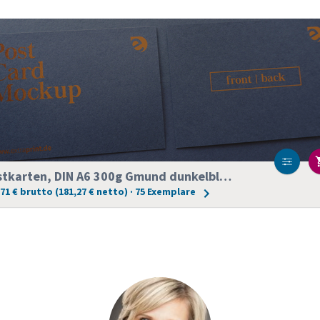
Postkarten, DIN A6 300g Gmund dunkelblau Heißfolie KUPFER
,71 € brutto (181,27 € netto) · 75 Exemplare