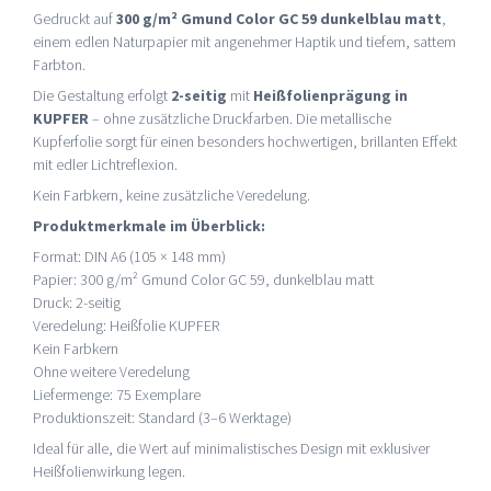
Gedruckt auf
300 g/m² Gmund Color GC 59 dunkelblau matt
,
einem edlen Naturpapier mit angenehmer Haptik und tiefem, sattem
Farbton.
Die Gestaltung erfolgt
2-seitig
mit
Heißfolienprägung in
KUPFER
– ohne zusätzliche Druckfarben. Die metallische
Kupferfolie sorgt für einen besonders hochwertigen, brillanten Effekt
mit edler Lichtreflexion.
Kein Farbkern, keine zusätzliche Veredelung.
Produktmerkmale im Überblick:
Format: DIN A6 (105 × 148 mm)
Papier: 300 g/m² Gmund Color GC 59, dunkelblau matt
Druck: 2-seitig
Veredelung: Heißfolie KUPFER
Kein Farbkern
Ohne weitere Veredelung
Liefermenge: 75 Exemplare
Produktionszeit: Standard (3–6 Werktage)
Ideal für alle, die Wert auf minimalistisches Design mit exklusiver
Heißfolienwirkung legen.