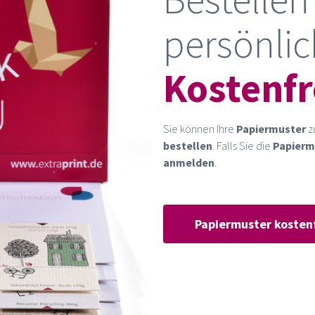
persönlic
Kostenfr
Sie können Ihre
Papiermuster
z
bestellen
. Falls Sie die
Papierm
anmelden
.
Papiermuster kostenf