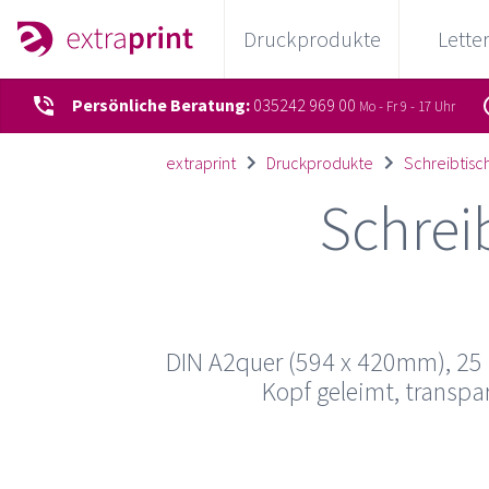
Druckprodukte
Lette
Persönliche Beratung:
035242 969 00
Mo - Fr 9 - 17 Uhr
extraprint
Druckprodukte
Schreibtisc
Schrei
DIN A2quer (594 x 420mm), 25 
Kopf geleimt, transpa