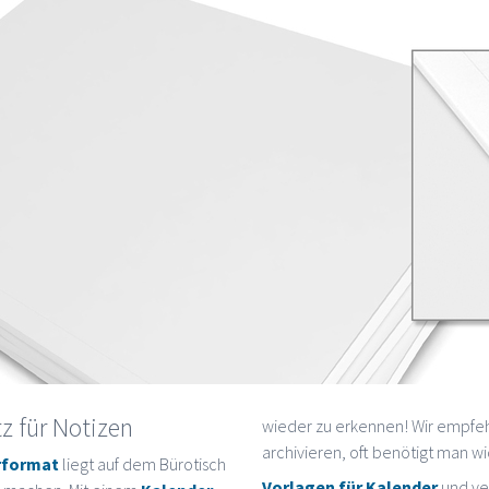
tz für Notizen
wieder zu erkennen! Wir empfehlen diese Seiten ein paar Tage zu
archivieren, oft benötigt man w
erformat
liegt auf dem Bürotisch
Vorlagen für Kalender
und ver