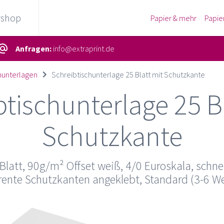
rshop
Papier & mehr
Papie
Anfragen:
info@extraprint.de
hunterlagen
Schreibtischunterlage 25 Blatt mit Schutzkante
btischunterlage 25 Bl
Schutzkante
Blatt, 90g/m² Offset weiß, 4/0 Euroskala, sch
rente Schutzkanten angeklebt, Standard (3-6 W