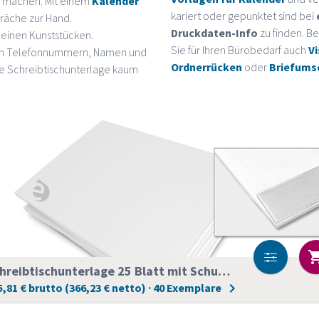
n machen. Mit einem
Kalender
kariert oder gepunktet sind bei
präche zur Hand.
Druckdaten-Info
zu finden.
leinen Kunststücken.
Sie für Ihren Bürobedarf auch
V
um Telefonnummern, Namen und
Ordnerrücken
oder
Briefums
re Schreibtischunterlage kaum
Schreibtischunterlage 25 Blatt mit Schutzkante
5,81 € brutto (366,23 € netto) · 40 Exemplare