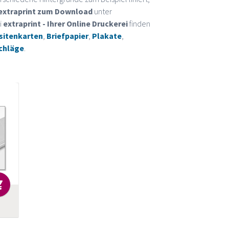
extraprint zum Download
unter
 Bei
extraprint - Ihrer Online Druckerei
finden
isitenkarten
,
Briefpapier
,
Plakate
,
chläge
.