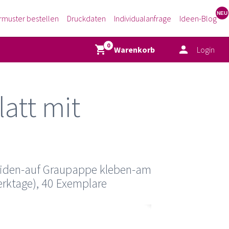
rmuster bestellen
Druckdaten
Individualanfrage
Ideen-Blog
Warenkorb
Login
att mit
neiden-auf Graupappe kleben-am
erktage), 40 Exemplare