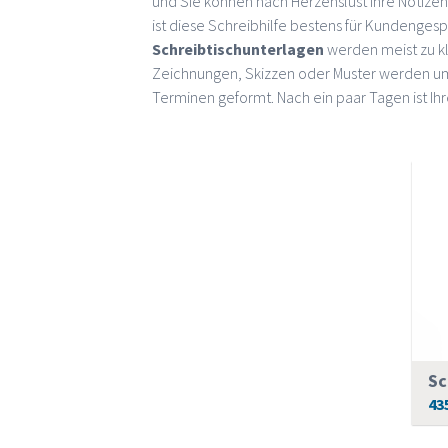
und Sie können nach Herzenslust Ihre Notize
ist diese Schreibhilfe bestens für Kundenges
Schreibtischunterlagen
werden meist zu k
Zeichnungen, Skizzen oder Muster werden 
Terminen geformt. Nach ein paar Tagen ist Ih
43