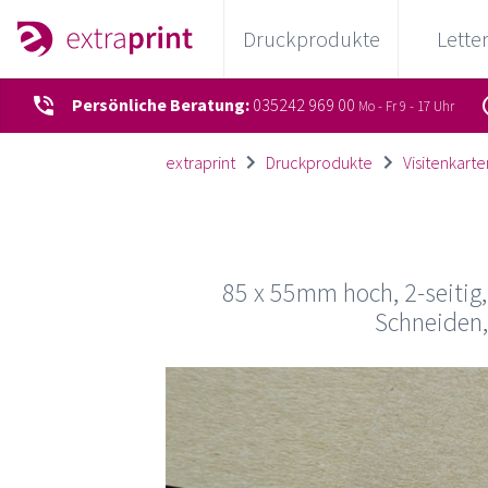
Druckprodukte
Lette
Persönliche Beratung:
035242 969 00
Mo - Fr 9 - 17 Uhr
extraprint
Druckprodukte
Visitenkarte
85 x 55mm hoch, 2-seitig,
Schneiden,