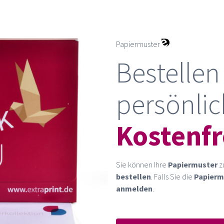
Papiermuster
Bestellen 
persönlic
Kostenfr
Sie können Ihre
Papiermuster
z
bestellen
. Falls Sie die
Papierm
anmelden
.