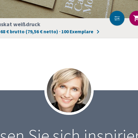
skat weißdruck
,68 € brutto (79,56 € netto) · 100 Exemplare
sen Sie sich inspirie