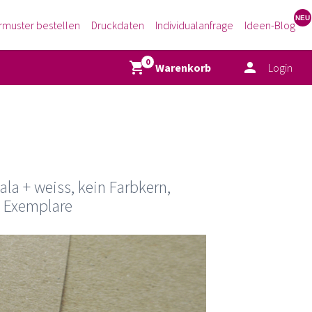
rmuster bestellen
Druckdaten
Individualanfrage
Ideen-Blog
Warenkorb
Login
la + weiss, kein Farbkern,
0 Exemplare