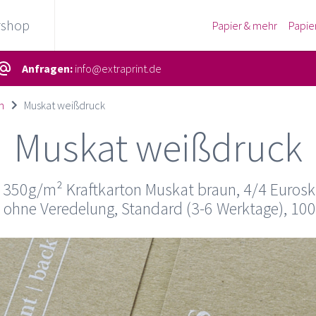
rshop
Papier & mehr
Papie
Anfragen:
info@extraprint.de
n
Muskat weißdruck
Muskat weißdruck
 350g/m² Kraftkarton Muskat braun, 4/4 Euroska
 ohne Veredelung, Standard (3-6 Werktage), 10