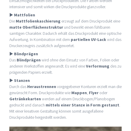
Einsatzmöglichkeiten bei Druckprodukten. Die Farben werden
intensiver und somit wirken die Druckprodukte glanzvoller.
►
Mattfolien
Die
Mattfolienkaschierung
erzeugt auf dem Druckprodukt eine
matte Oberflächenstruktur
und bewirkt einen fühlbaren
samtigen Charakter. Dadurch erhält das Druckprodukt eine optische
Aufwertung. In Kombination mit dem
partiellen UV-Lack
wird das
Druckerzeugnis zusätzlich aufgewertet.
►
Blindprägen
Das
Blindprägen
wird ohne den Einsatz von Farben, Folien oder
anderen Werkstoffen angewandt. Es wird eine
Verformung
des zu
prägenden Papiers erzielt.
►
Stanzen
Durch das
Heraustrennen
vorgegebener Konturen erzielt man die
gewünscht Form. Druckprodukte wie
Mappen
,
Flyer
oder
Getränkekarten
werden auf einem Druckbogen/Planobogen
gedruckt und danach
mittels einer
Stanze
in Form gestanzt
.
Mit einer kreativen Gestaltung können somit ausgefallene
Druckprodukte hergestellt werden.