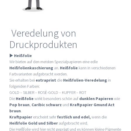
Veredelung von
Druckprodukten
►
Heißfolie
Wir bieten auf den meisten Spezialpapieren eine edle
Heißfolienkaschierung
an.
Heißfolie
kann in verschiedenen
Farbvarianten aufgebracht werden.
Sie erhalten bei
extraprint
die
Heißfolien-Veredelung
in
folgenden Farben:
GOLD – SILBER – ROSÈ-GOLD – KUPFER – ROT
Die
Heißfolie
wirkt besonders schön auf
dunklen Papieren
wie
Pop braun
,
Caribic schwarz
und
Kraftpapier Gmund Act
braun
.
Kraftpapier
erscheint sehr
festlich und edel,
wenn die
Heißfolie Gold und Silber
aufgebracht wird.
Die Heißfolie wird hier nicht geprägt und es können kleine Pigmente