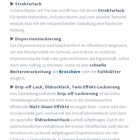
►
Strukturlack
Schöne Muster auf Flächen erzielt man mit einem
Strukturlack
.
Für textile Materialien, Holzstruckturen und viele anderen Texturen
erreicht man mit der entsprechenden Gestaltung eine haptische
Wirkung.
►
Dispersionslackierung
Der Dispersionslack wird hauptsächlich im Offsetdruck eingesetzt,
um das Druckprodukt vor Schmutz und Kratzer zu schützen.
Dispersionslacke matt oder glänzend haben die Eigenschaft, sofort
nach dem Auftrag zu trocknen. Somit ist eine
schnelle
Weiterverarbeitung
der
Broschüre
oder der
Faltblätter
möglich.
►
Drip-off-Lack, Öldrucklack, Twin-Effekt-Lackierung
Das Veredelungsverfahren
Drip-off-Lackierung
ist ein Inline-
Veredelungsverfahren mit dem man in der Druckmaschine
effektvolle
Matt-Glanz-Effekte
erzeugen kann. Zuerst wird das
Druckprodukt ganz normal mit der Druckfarbe bedruckt und dann
ein spezieller
Öldruckmattlack
partiell aufgetragen. Durch die
unterschiedlichen Verhältnisse der beiden Oberflächen perlt der im
Anschluss im Lackwerk aufgetragene Dispersionslack von der
Öldruck-Lackierschicht ab. In diesem Bereich bleibt ein matter