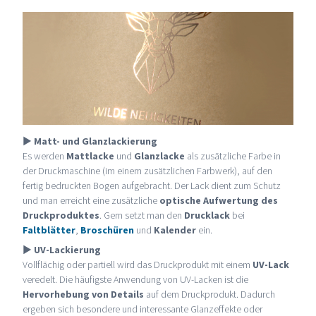
►
Matt- und Glanzlackierung
Es werden
Mattlacke
und
Glanzlacke
als zusätzliche Farbe in
der Druckmaschine (im einem zusätzlichen Farbwerk), auf den
fertig bedruckten Bogen aufgebracht. Der Lack dient zum Schutz
und man erreicht eine zusätzliche
optische Aufwertung des
Druckproduktes
. Gern setzt man den
Drucklack
bei
Faltblätter
,
Broschüren
und
Kalender
ein.
►
UV-Lackierung
Vollflächig oder partiell wird das Druckprodukt mit einem
UV-Lack
veredelt. Die häufigste Anwendung von UV-Lacken ist die
Hervorhebung von Details
auf dem Druckprodukt. Dadurch
ergeben sich besondere und interessante Glanzeffekte oder