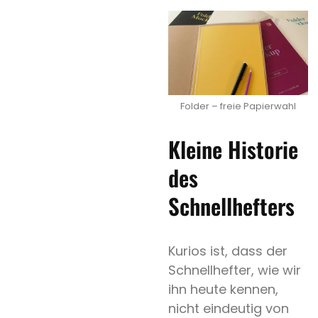
Hochzeit
Folder – freie Papierwahl
Save
the
Kleine Historie
Date
des
Spezialpapier
Schnellhefters
Weißdruck
Heissfolie
Kurios ist, dass der
Expertentipp
Schnellhefter, wie wir
ihn heute kennen,
nicht eindeutig von
Search