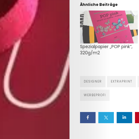
Ähnliche Beiträge
Search
Spezialpapier „POP pink“,
320g/m2
DESIGNER
EXTRAPRINT
WERBEPROFI