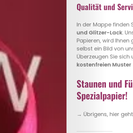
Qualität und Serv
Hochzeit
In der Mappe finden 
und Glitzer-Lack
. Un
Save
Papieren, wird Ihnen 
selbst ein Bild von u
the
Überzeugen Sie sich 
kostenfreien Muster
Date
Spezialpapie
Staunen und Fü
Spezialpapier!
Weißdruck
Heissfolie
→ Übrigens, hier geh
Expertentip