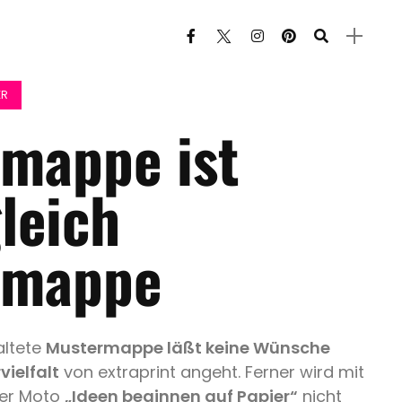
ER
mappe ist
leich
rmappe
altete
Mustermappe läßt keine Wünsche
vielfalt
von extraprint angeht. Ferner wird mit
ser Moto
„Ideen beginnen auf Papier“
nicht