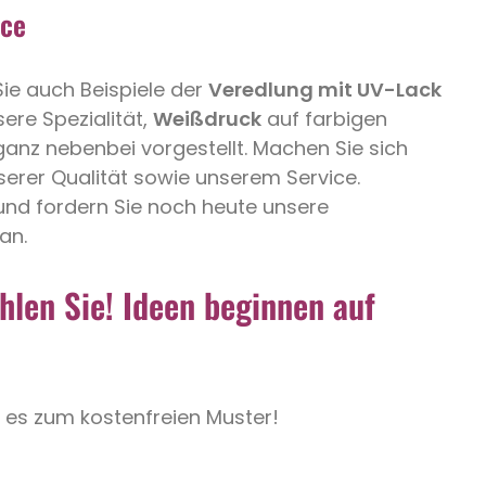
ice
Sie auch Beispiele der
Veredlung mit UV-Lack
sere Spezialität,
Weißdruck
auf farbigen
ganz nebenbei vorgestellt. Machen Sie sich
nserer Qualität sowie unserem Service.
und fordern Sie noch heute unsere
an.
r
hlen Sie! Ideen beginnen auf
t es zum kostenfreien Muster!
p