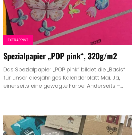
Hochzeit
Save
the
Date
EXTRAPRINT
Spezialpapier
Spezialpapier „POP pink“, 320g/m2
Weißdruck
Das Spezialpapier „POP pink“ bildet die „Basis“
Heissfolie
für unser diesjähriges Kalenderblatt Mai. Ja,
Expertentipp
einerseits eine gewagte Farbe. Anderseits –...
Search