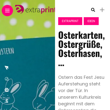
EXTRAPRINT
IDEEN
Osterkarten,
Ostergrüße,
Osterhasen,
…
Ostern das Fest Jesu
Auferstehung steht
vor der Tür. In
unserem Kulturkreis
beginnt mit dem