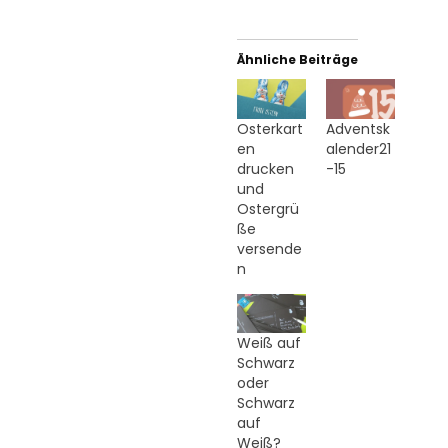
Ähnliche Beiträge
Osterkart
Adventsk
en
alender21
drucken
-15
und
Ostergrü
ße
versende
n
Weiß auf
Schwarz
oder
Schwarz
auf
Weiß?