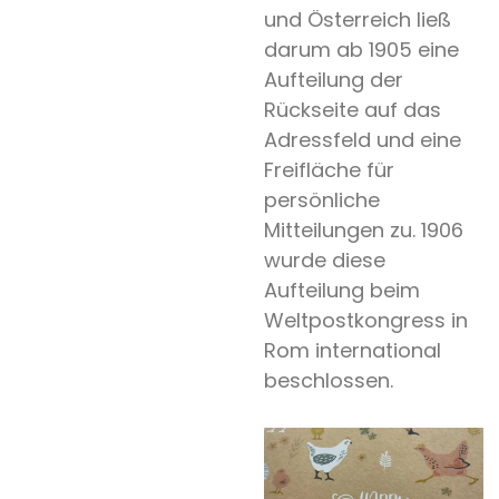
und Österreich ließ
darum ab 1905 eine
Aufteilung der
Rückseite auf das
Adressfeld und eine
Freifläche für
persönliche
Mitteilungen zu. 1906
Hochzeit
wurde diese
Save
Aufteilung beim
the
Weltpostkongress in
Date
Rom international
beschlossen.
Spezialpapier
Weißdruck
Heissfolie