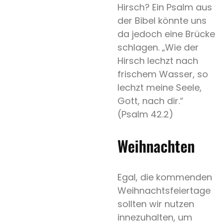
Hirsch? Ein Psalm aus
der Bibel könnte uns
da jedoch eine Brücke
schlagen. „Wie der
Hirsch lechzt nach
frischem Wasser, so
lechzt meine Seele,
Gott, nach dir.“
Hochzeit
(Psalm 42.2)
Save
Weihnachten
the
Date
Spezialpapier
Egal, die kommenden
Weihnachtsfeiertage
Weißdruck
sollten wir nutzen
Heissfolie
innezuhalten, um